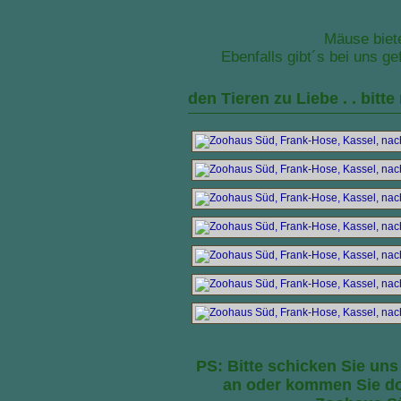
Mäuse biete
Ebenfalls gibt´s bei uns g
den Tieren zu Liebe . . bitt
PS: Bitte schicken Sie uns
an oder kommen Sie do