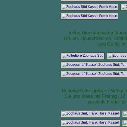
Jeden Dienstagnachmittag g
Grillen, Heuschrecken, Zoph
und Co für ih
Benötigen Sie größere Mengen
Sie uns diese bis Freitag (12
persönlich oder te