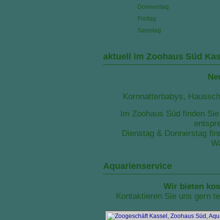
Donnerstag
Freitag
Samstag
aktuell im Zoohaus Süd Kas
Neu
Kornnatterbabys, Hausschl
Im Zoohaus Süd finden Sie 
entspr
Dienstag & Donnerstag fin
Wa
Aquarienservice
Wir bieten kos
Kontaktieren Sie uns gern te